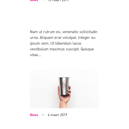
What we do to get rid of the
stress from being stuck in the
office
Nam ut rutrum ex, venenatis sollicitudin
urna. Aliquam erat volutpat. Integer eu
ipsum sem. Ut bibendum lacus
vestibulum maximus suscipit. Quisque
vitae…
News
4 maart 2019
Looking at daily tasks from a