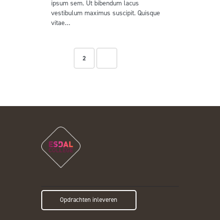
ipsum sem. Ut bibendum lacus
vestibulum maximus suscipit. Quisque
vitae…
>
1
2
Opdrachten inleveren