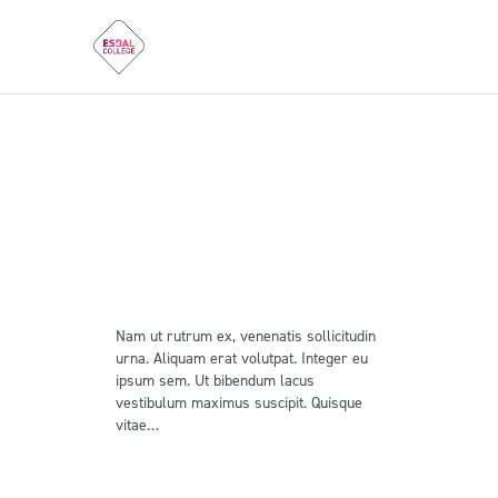
News
Home
Alle berichten
News
News
9 april 2019
World’s most famous app
developers and designers
Nam ut rutrum ex, venenatis sollicitudin
urna. Aliquam erat volutpat. Integer eu
ipsum sem. Ut bibendum lacus
vestibulum maximus suscipit. Quisque
vitae…