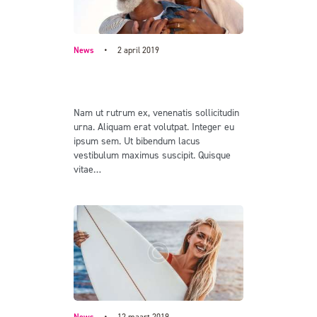
News
2 april 2019
The power of graphic design in
people’s everyday lives
Nam ut rutrum ex, venenatis sollicitudin
urna. Aliquam erat volutpat. Integer eu
ipsum sem. Ut bibendum lacus
vestibulum maximus suscipit. Quisque
vitae…
News
12 maart 2019