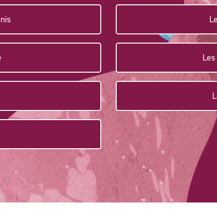
nis
Le
e
Les
L