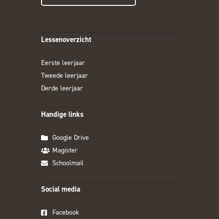
Lessenoverzicht
Eerste leerjaar
Tweede leerjaar
Derde leerjaar
Handige links
Google Drive
Magister
Schoolmail
Social media
Facebook