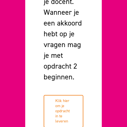
je docent.
Wanneer je
een akkoord
hebt op je
vragen mag
je met
opdracht 2
beginnen.
Klik hier
om je
opdracht
in te
leveren