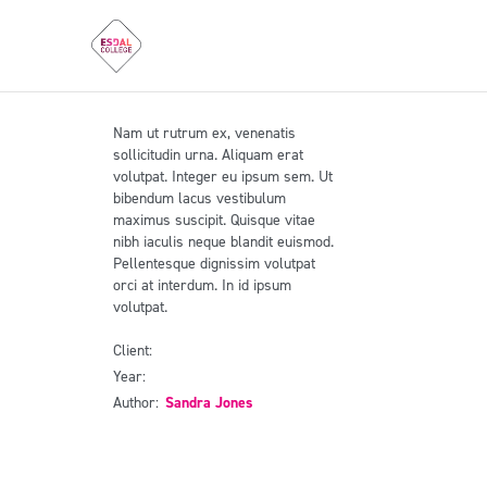
Video Presentation
Nam ut rutrum ex, venenatis
sollicitudin urna. Aliquam erat
volutpat. Integer eu ipsum sem. Ut
bibendum lacus vestibulum
maximus suscipit. Quisque vitae
nibh iaculis neque blandit euismod.
Pellentesque dignissim volutpat
orci at interdum. In id ipsum
volutpat.
Client:
Adam Smith
Year:
2020
Author:
Sandra Jones