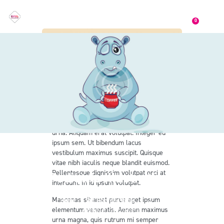
0
Nam ut rutrum ex, venenatis sollicitudin
urna. Aliquam erat volutpat. Integer eu
ipsum sem. Ut bibendum lacus
vestibulum maximus suscipit. Quisque
vitae nibh iaculis neque blandit euismod.
Pellentesque dignissim volutpat orci at
Pediatric Illustrations
interdum. In id ipsum volutpat.
Maecenas sit amet purus eget ipsum
Home
All Portfolio items
...
elementum venenatis. Aenean maximus
Pediatric Illustrations
urna magna, quis rutrum mi semper