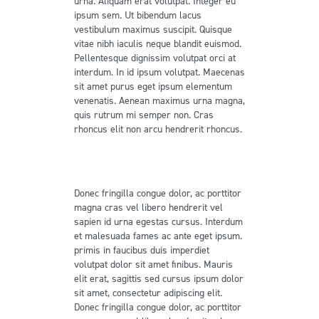
urna. Aliquam erat volutpat. Integer eu
ipsum sem. Ut bibendum lacus
vestibulum maximus suscipit. Quisque
vitae nibh iaculis neque blandit euismod.
Pellentesque dignissim volutpat orci at
interdum. In id ipsum volutpat. Maecenas
sit amet purus eget ipsum elementum
venenatis. Aenean maximus urna magna,
quis rutrum mi semper non. Cras
rhoncus elit non arcu hendrerit rhoncus.
Lorem ipsum dolor sit amet,
consectetur adipiscing elit fusce.
Donec fringilla congue dolor, ac porttitor
magna cras vel libero hendrerit vel
sapien id urna egestas cursus. Interdum
et malesuada fames ac ante eget ipsum.
primis in faucibus duis imperdiet
volutpat dolor sit amet finibus. Mauris
elit erat, sagittis sed cursus ipsum dolor
sit amet, consectetur adipiscing elit.
Donec fringilla congue dolor, ac porttitor