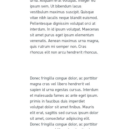
urna. Aliquam erat volutpat. Integer eu
ipsum sem. Ut bibendum lacus
vestibulum maximus suscipit. Quisque
vitae nibh iaculis neque blandit euismod.
Pellentesque dignissim volutpat orci at
interdum. In id ipsum volutpat. Maecenas
sit amet purus eget ipsum elementum
venenatis. Aenean maximus urna magna,
quis rutrum mi semper non. Cras
rhoncus elit non arcu hendrerit rhoncus.
Lorem ipsum dolor sit amet,
consectetur adipiscing elit fusce.
Donec fringilla congue dolor, ac porttitor
magna cras vel libero hendrerit vel
sapien id urna egestas cursus. Interdum
et malesuada fames ac ante eget ipsum.
primis in faucibus duis imperdiet
volutpat dolor sit amet finibus. Mauris
elit erat, sagittis sed cursus ipsum dolor
sit amet, consectetur adipiscing elit.
Donec fringilla congue dolor, ac porttitor