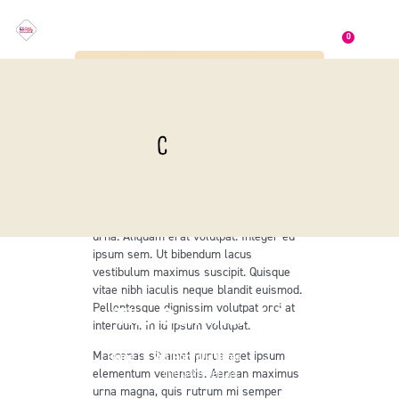
0
Nam ut rutrum ex, venenatis sollicitudin
urna. Aliquam erat volutpat. Integer eu
ipsum sem. Ut bibendum lacus
vestibulum maximus suscipit. Quisque
vitae nibh iaculis neque blandit euismod.
Pellentesque dignissim volutpat orci at
The Commercial
interdum. In id ipsum volutpat.
Maecenas sit amet purus eget ipsum
Home
All Portfolio items
...
elementum venenatis. Aenean maximus
The Commercial
urna magna, quis rutrum mi semper